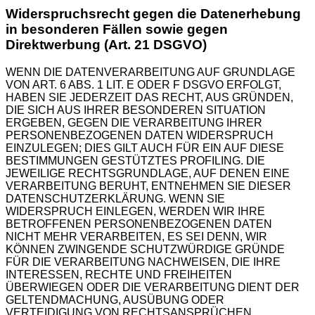
Widerspruchsrecht gegen die Datenerhebung
in besonderen Fällen sowie gegen
Direktwerbung (Art. 21 DSGVO)
WENN DIE DATENVERARBEITUNG AUF GRUNDLAGE
VON ART. 6 ABS. 1 LIT. E ODER F DSGVO ERFOLGT,
HABEN SIE JEDERZEIT DAS RECHT, AUS GRÜNDEN,
DIE SICH AUS IHRER BESONDEREN SITUATION
ERGEBEN, GEGEN DIE VERARBEITUNG IHRER
PERSONENBEZOGENEN DATEN WIDERSPRUCH
EINZULEGEN; DIES GILT AUCH FÜR EIN AUF DIESE
BESTIMMUNGEN GESTÜTZTES PROFILING. DIE
JEWEILIGE RECHTSGRUNDLAGE, AUF DENEN EINE
VERARBEITUNG BERUHT, ENTNEHMEN SIE DIESER
DATENSCHUTZERKLÄRUNG. WENN SIE
WIDERSPRUCH EINLEGEN, WERDEN WIR IHRE
BETROFFENEN PERSONENBEZOGENEN DATEN
NICHT MEHR VERARBEITEN, ES SEI DENN, WIR
KÖNNEN ZWINGENDE SCHUTZWÜRDIGE GRÜNDE
FÜR DIE VERARBEITUNG NACHWEISEN, DIE IHRE
INTERESSEN, RECHTE UND FREIHEITEN
ÜBERWIEGEN ODER DIE VERARBEITUNG DIENT DER
GELTENDMACHUNG, AUSÜBUNG ODER
VERTEIDIGUNG VON RECHTSANSPRÜCHEN