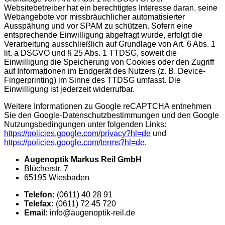
Websitebetreiber hat ein berechtigtes Interesse daran, seine
Webangebote vor missbräuchlicher automatisierter
Ausspähung und vor SPAM zu schützen. Sofern eine
entsprechende Einwilligung abgefragt wurde, erfolgt die
Verarbeitung ausschließlich auf Grundlage von Art. 6 Abs. 1
lit. a DSGVO und § 25 Abs. 1 TTDSG, soweit die
Einwilligung die Speicherung von Cookies oder den Zugriff
auf Informationen im Endgerät des Nutzers (z. B. Device-
Fingerprinting) im Sinne des TTDSG umfasst. Die
Einwilligung ist jederzeit widerrufbar.
Weitere Informationen zu Google reCAPTCHA entnehmen
Sie den Google-Datenschutzbestimmungen und den Google
Nutzungsbedingungen unter folgenden Links:
https://policies.google.com/privacy?hl=de
und
https://policies.google.com/terms?hl=de
.
Augenoptik Markus Reil GmbH
Blücherstr. 7
65195 Wiesbaden
Telefon:
(0611) 40 28 91
Telefax:
(0611) 72 45 720
Email:
info@augenoptik-reil.de